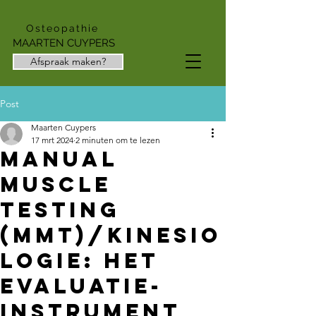
Osteopathie
MAARTEN CUYPERS
Afspraak maken?
Post
Maarten Cuypers
17 mrt 2024
2 minuten om te lezen
Manual
Muscle
Testing
(MMT)/kinesio
logie: Het
Evaluatie-
Instrument