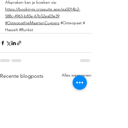
Afspraken kan je boeken via:
https://bookings.crossuite.app/ea5014b2-
588c-4963-b83e-67b52ea03e39
#OsteopathieMaartenCuypers
#Osteopaat
#
Hasselt
#Runkst
Alles weergeven
Recente blogposts