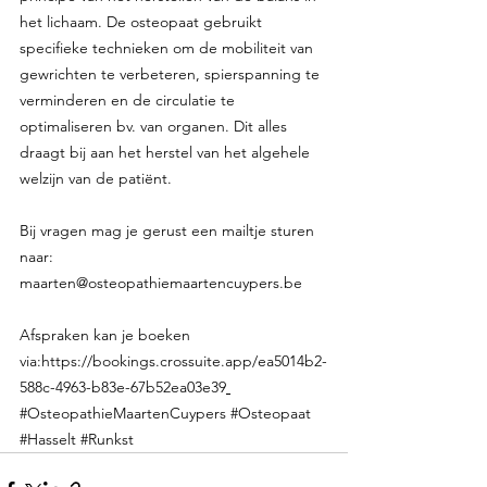
het lichaam. De osteopaat gebruikt 
specifieke technieken om de mobiliteit van 
gewrichten te verbeteren, spierspanning te 
verminderen en de circulatie te 
optimaliseren bv. van organen. Dit alles 
draagt bij aan het herstel van het algehele 
welzijn van de patiënt.
Bij vragen mag je gerust een mailtje sturen 
naar: 
maarten@osteopathiemaartencuypers.be
Afspraken kan je boeken 
via:
https://bookings.crossuite.app/ea5014b2-
588c-4963-b83e-67b52ea03e39
#OsteopathieMaartenCuypers
#Osteopaat
#Hasselt
#Runkst